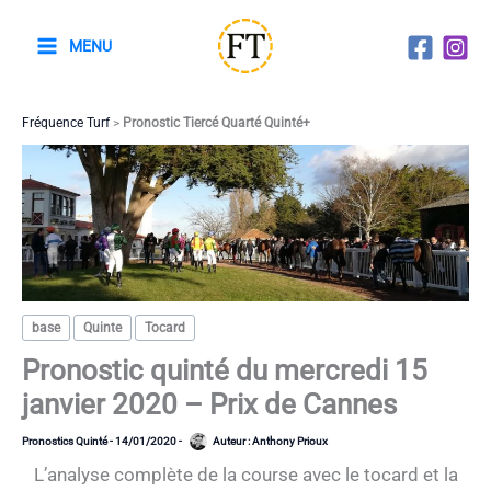
Aller
au
MENU
contenu
Fréquence Turf
>
Pronostic Tiercé Quarté Quinté+
base
Quinte
Tocard
Pronostic quinté du mercredi 15
janvier 2020 – Prix de Cannes
Pronostics Quinté
-
14/01/2020
-
Auteur :
Anthony Prioux
L’analyse complète de la course avec le tocard et la