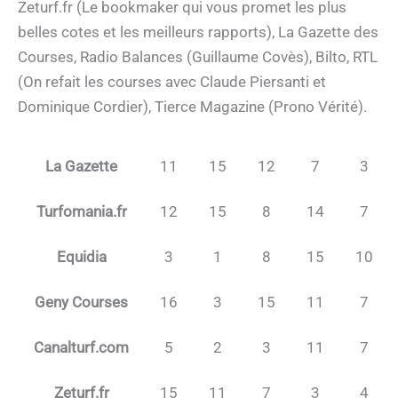
Zeturf.fr (Le bookmaker qui vous promet les plus
belles cotes et les meilleurs rapports), La Gazette des
Courses, Radio Balances (Guillaume Covès), Bilto, RTL
(On refait les courses avec Claude Piersanti et
Dominique Cordier), Tierce Magazine (Prono Vérité).
La Gazette
11
15
12
7
3
Turfomania.fr
12
15
8
14
7
Equidia
3
1
8
15
10
Geny Courses
16
3
15
11
7
Canalturf.com
5
2
3
11
7
Zeturf.fr
15
11
7
3
4