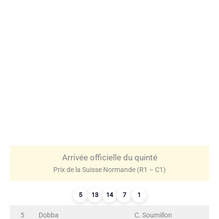
Arrivée officielle du quinté
Prix de la Suisse Normande (R1 – C1)
5
13
14
7
1
5
Dobba
C. Soumillon