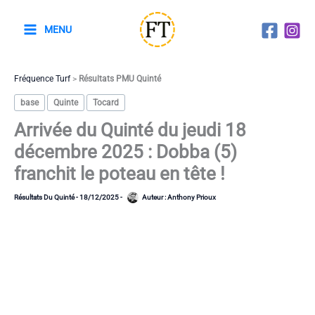
Aller
au
MENU
contenu
Fréquence Turf
>
Résultats PMU Quinté
base
Quinte
Tocard
Arrivée du Quinté du jeudi 18
décembre 2025 : Dobba (5)
franchit le poteau en tête !
Résultats Du Quinté
-
18/12/2025
-
Auteur :
Anthony Prioux