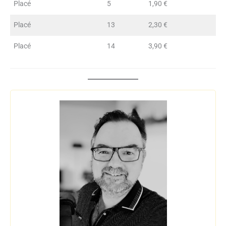
Placé
5
1,90 €
Placé
13
2,30 €
Placé
14
3,90 €