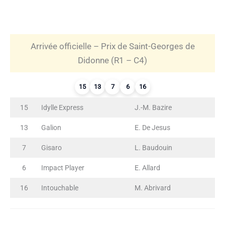
Arrivée officielle – Prix de Saint-Georges de
Didonne (R1 – C4)
15
13
7
6
16
15
Idylle Express
J.-M. Bazire
13
Galion
E. De Jesus
7
Gisaro
L. Baudouin
6
Impact Player
E. Allard
16
Intouchable
M. Abrivard