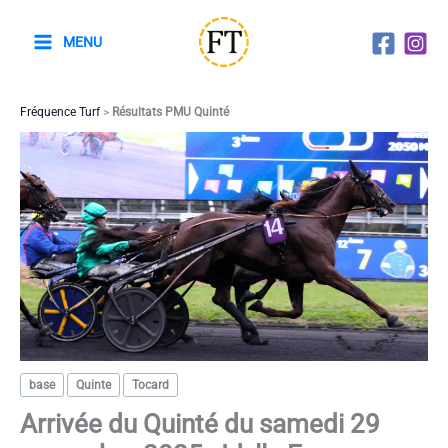
Aller
au
MENU
contenu
Fréquence Turf
>
Résultats PMU Quinté
base
Quinte
Tocard
Arrivée du Quinté du samedi 29