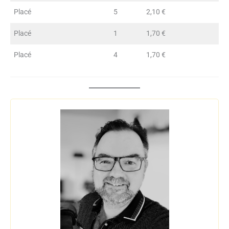
Placé
5
2,10 €
Placé
1
1,70 €
Placé
4
1,70 €