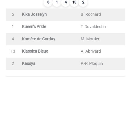
5
1
4
13
2
5
Kika Josselyn
B. Rochard
1
Kueen’s Pride
T. Duvaldestin
4
Komère de Corday
M. Mottier
13
Klassica Bleue
A. Abrivard
2
Kassya
P.-P. Ploquin