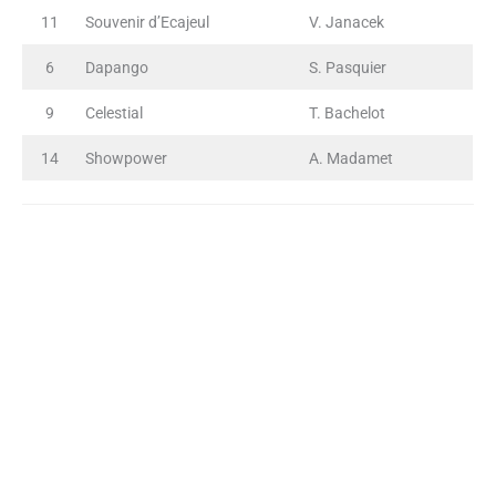
11
Souvenir d’Ecajeul
V. Janacek
6
Dapango
S. Pasquier
9
Celestial
T. Bachelot
14
Showpower
A. Madamet