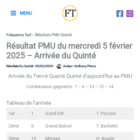
Aller
au
MENU
contenu
Fréquence Turf
>
Résultats PMU Quinté
Résultat PMU du mercredi 5 février
2025 – Arrivée du Quinté
Résultats Du Quinté
-
05/02/2025
-
Auteur :
Anthony Prioux
Arrivée du Tiercé Quarté Quinté d’aujourd’hui au PMU
Combinaison gagnante : 1 – 6 – 10 – 13 – 14
Tableau de l’arrivée
1er
1
Good Gift
T. Piccone
2ème
6
Grand Balcon
T. Bachelot
3ème
10
Morsan
H. Boutin