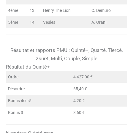
4ème
13
Henry The Lion
C. Demuro
5ème
14
Veules
A. Orani
Résultat et rapports PMU : Quinté+, Quarté, Tiercé,
2sur4, Multi, Couplé, Simple
Résultat du Quinté+
Ordre
4 427,00 €
Désordre
65,40 €
Bonus 4sur5
4,20 €
Bonus 3
3,60 €
Numéros Quinté max