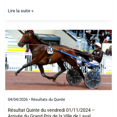
Haras
du
Quinté
Lire la suite »
Rocher
du
(R1C1)
samedi
1er
novembre
2025
à
Laval
:
Karaka
Wood
(6)
idéalement
04/04/2026
•
Résultats du Quinté
engagée
Résultat Quinte du vendredi 01/11/2024 –
face
Arrivée du Grand Prix de la Ville de Laval