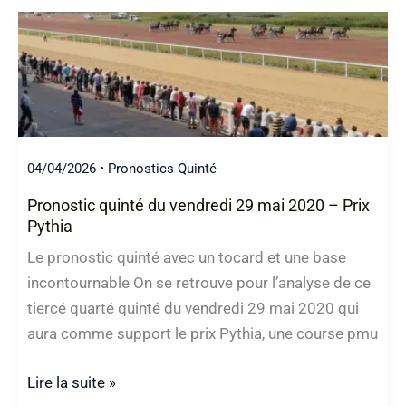
du
vendredi
25
septembre
2020
à
04/04/2026
•
Pronostics Quinté
Laval
Pronostic quinté du vendredi 29 mai 2020 – Prix
Pythia
Le pronostic quinté avec un tocard et une base
incontournable On se retrouve pour l’analyse de ce
tiercé quarté quinté du vendredi 29 mai 2020 qui
aura comme support le prix Pythia, une course pmu
Pronostic
Lire la suite »