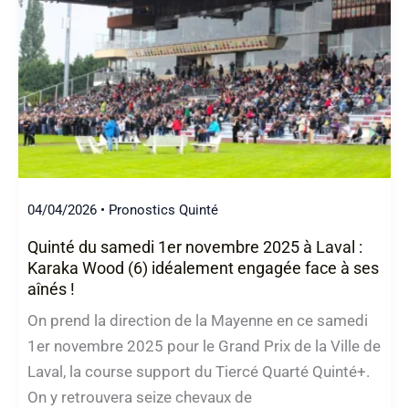
11
mars
2026
à
Laval
:
décryptage
complet
et
04/04/2026
•
Pronostics Quinté
conseils
Quinté du samedi 1er novembre 2025 à Laval :
de
Karaka Wood (6) idéalement engagée face à ses
jeu
aînés !
pour
On prend la direction de la Mayenne en ce samedi
le
1er novembre 2025 pour le Grand Prix de la Ville de
Prix
Laval, la course support du Tiercé Quarté Quinté+.
du
On y retrouvera seize chevaux de