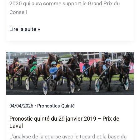
2020 qui aura comme support le Grand Prix du
Conseil
Pronostic
Lire la suite »
quinté
du
mercredi
11
mars
2020
–
Grand
04/04/2026
•
Pronostics Quinté
Prix
du
Pronostic quinté du 29 janvier 2019 – Prix de
Conseil
Laval
Départemental
L’analyse de la course avec le tocard et la base du