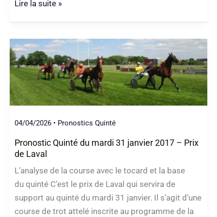
Pronostic
Lire la suite »
quinté
du
6
juin
2018
–
Grand
National
04/04/2026
•
Pronostics Quinté
du
Trot
Pronostic Quinté du mardi 31 janvier 2017 – Prix
à
de Laval
Laval
L’analyse de la course avec le tocard et la base
du quinté C’est le prix de Laval qui servira de
support au quinté du mardi 31 janvier. Il s’agit d’une
course de trot attelé inscrite au programme de la