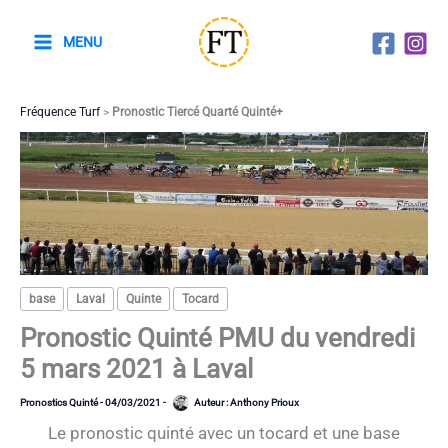
Aller
au
MENU
contenu
Fréquence Turf
>
Pronostic Tiercé Quarté Quinté+
base
Laval
Quinte
Tocard
Pronostic Quinté PMU du vendredi
5 mars 2021 à Laval
Pronostics Quinté
-
04/03/2021
-
Auteur :
Anthony Prioux
Le pronostic quinté avec un tocard et une base