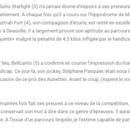
 Soho Starlight (3) n’a jamais donné d’espoirs à ses preneur
raînement. À chaque fois qu’il a couru sur l’hippodrome de M
. Muttrah Fort (4), son compagnon d’écurie, est resté en exce
 Deauville. Il a largement prouvé son aptitude au parcours.
uinté+ malgré la pénalité de 4,5 kilos infligée par le handica
er lieu, Bellcanto (5) a confirmé en course l’impression du m
icap. Ce jour-là, son jockey, Stéphane Pasquier, était sous
occasion de ce prix des Aunettes. Avant le coup, j’espère le 
 maintes fois fait ses preuves à ce niveau de la compétition.
conservait son mot à dire dans ce genre d’épreuves. Il aurai
. A l’issue d’un parcours limpide, je l’estime capable de part