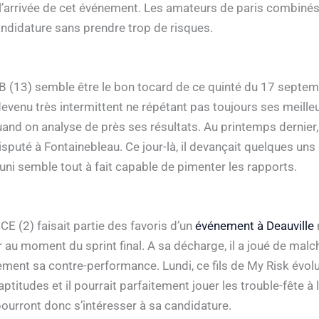
 l’arrivée de cet événement. Les amateurs de paris combiné
ndidature sans prendre trop de risques.
AB (13) semble être le bon tocard de ce quinté du 17 septe
devenu très intermittent ne répétant pas toujours ses meill
and on analyse de près ses résultats. Au printemps dernier, 
puté à Fontainebleau. Ce jour-là, il devançait quelques uns 
uni semble tout à fait capable de pimenter les rapports.
E (2) faisait partie des favoris d’un
événement à Deauville
 au moment du sprint final. A sa décharge, il a joué de malc
ement sa contre-performance. Lundi, ce fils de My Risk évolue
itudes et il pourrait parfaitement jouer les trouble-fête à l
urront donc s’intéresser à sa candidature.