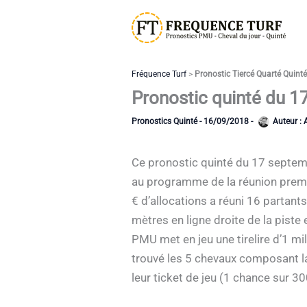
Aller
au
contenu
Fréquence Turf
>
Pronostic Tiercé Quarté Quint
Pronostic quinté du 1
Pronostics Quinté
-
16/09/2018
-
Auteur :
Ce pronostic quinté du 17 septemb
au programme de la réunion premi
€ d’allocations a réuni 16 partant
mètres en ligne droite de la piste
PMU met en jeu une tirelire d’1 mil
trouvé les 5 chevaux composant l
leur ticket de jeu (1 chance sur 30