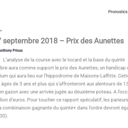
Pronostics
é+
7 septembre 2018 – Prix des Aunettes
Anthony Prioux
L’analyse de la course avec le tocard et la base du quinté
re aura comme support le prix des Aunettes, un handicap di
um qui aura lieu sur l’hippodrome de Maisons-Laffitte. Cet
s âgés de 3 ans et plus qui s’affronteront aux alentours de
 en gazon avec une arrivée jugée au deuxième poteau. A l’occa
lion d’euros. Pour toucher ce rapport spéculatif, les parieur
a combinaison gagnante du quinté+ dans l’ordre devront ég
00).