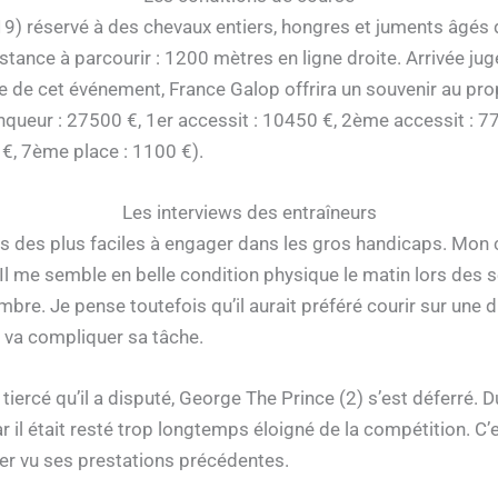
9) réservé à des chevaux entiers, hongres et juments âgés 
tance à parcourir : 1200 mètres en ligne droite. Arrivée jugé
ée de cet événement, France Galop offrira un souvenir au pro
inqueur : 27500 €, 1er accessit : 10450 €, 2ème accessit : 
 €, 7ème place : 1100 €).
Les interviews des entraîneurs
 pas des plus faciles à engager dans les gros handicaps. Mon 
p. Il me semble en belle condition physique le matin lors de
mbre. Je pense toutefois qu’il aurait préféré courir sur une 
ui va compliquer sa tâche.
iercé qu’il a disputé, George The Prince (2) s’est déferré. Du 
r il était resté trop longtemps éloigné de la compétition. C’es
ter vu ses prestations précédentes.