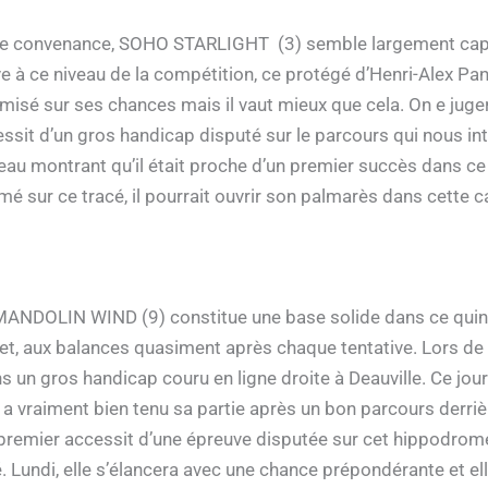
ière convenance, SOHO STARLIGHT (3) semble largement capab
ive à ce niveau de la compétition, ce protégé d’Henri-Alex Pan
 misé sur ses chances mais il vaut mieux que cela. On e juge
ssit d’un gros handicap disputé sur le parcours qui nous intére
au montrant qu’il était proche d’un premier succès dans ce
rmé sur ce tracé, il pourrait ouvrir son palmarès dans cette ca
, MANDOLIN WIND (9) constitue une base solide dans ce quin
ffet, aux balances quasiment après chaque tentative. Lors de s
 un gros handicap couru en ligne droite à Deauville. Ce jour-l
e a vraiment bien tenu sa partie après un bon parcours derriè
le premier accessit d’une épreuve disputée sur cet hippodro
 Lundi, elle s’élancera avec une chance prépondérante et el