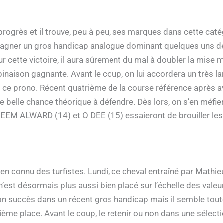
rogrès et il trouve, peu à peu, ses marques dans cette cat
gagner un gros handicap analogue dominant quelques uns de 
r cette victoire, il aura sûrement du mal à doubler la mise mai
inaison gagnante. Avant le coup, on lui accordera un très lar
s ce prono. Récent quatrième de la course référence après 
 belle chance théorique à défendre. Dès lors, on s’en méfie
EEM ALWARD (14) et O DEE (15) essaieront de brouiller les 
n connu des turfistes. Lundi, ce cheval entraîné par Mathi
 n’est désormais plus aussi bien placé sur l’échelle des valeu
son succès dans un récent gros handicap mais il semble tou
ème place. Avant le coup, le retenir ou non dans une sélecti